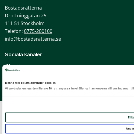
Bostadsrätterna
Drottninggatan 25
111 51 Stockholm
Telefon:
0775-200100
info@bostadsratterna.se
Sociala kanaler
X
Facebook
Denna webbplats använder cookies
LinkedIn
Vi använder enhetsidentifierare för att anpassa innehållet och annonserna till användarna, til
Instagram
Tillå
Anpa