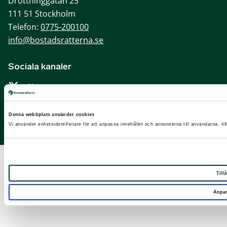
Drottninggatan 25
111 51 Stockholm
Telefon:
0775-200100
info@bostadsratterna.se
Sociala kanaler
X
Facebook
Denna webbplats använder cookies
LinkedIn
Vi använder enhetsidentifierare för att anpassa innehållet och annonserna till användarna, til
Instagram
Tillå
Anpa