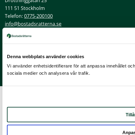
Drottninggatan 25
111 51 Stockholm
Telefon:
0775-200100
info@bostadsratterna.se
Sociala kanaler
X
Denna webbplats använder cookies
Facebook
Vi använder enhetsidentifierare för att anpassa innehållet och
LinkedIn
sociala medier och analysera vår trafik.
Instagram
Tillå
Anpa