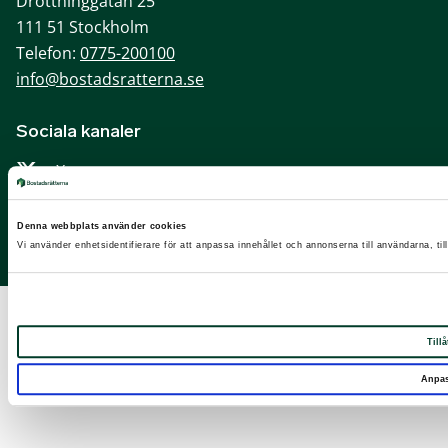
Drottninggatan 25
111 51 Stockholm
Telefon:
0775-200100
info@bostadsratterna.se
Sociala kanaler
X
Facebook
Denna webbplats använder cookies
LinkedIn
Vi använder enhetsidentifierare för att anpassa innehållet och annonserna till användarna, til
Instagram
Tillå
Anpa