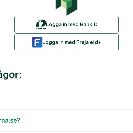
Logga in med BankID
Logga in med Freja eId+
ågor:
rna.se?