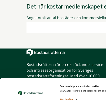
Det här kostar medlemskapet e
Ange totalt antal bostäder och kommersiella 
Bostadsrätterna är en rikstäckande service-
och intresseorganisation för Sveriges
bostadsrättsföreningar. Med över 10 000
föreningar som medlemmar är vi också den
största bostadsrättsorganisationen.
Denna webbplats använder cookies
Vi använder enhetsidentifierare för att anp
Om webbplatsen
|
Dataskyddspolicy
Visa detaljer