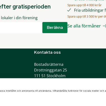
Spara upp till 4 000 kr/år
fter gratisperioden
Fria utbildningar 
Spara upp till 3 500 kr per de
lokaler i din förening
Se alla förmåner
Beräkna
Kontakta oss
Bostadsrätterna
Drottninggatan 25
111 51 Stockholm
Telefon:
0775-200100
info@bostadsratterna.se
assa innehållet och annonserna till användarna, tillhandahålla funktioner för sociala medier och a