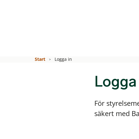
Start
Logga in
Logga 
För styrelsem
säkert med Ban