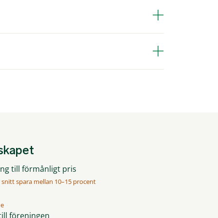
mskapet
g till förmånligt pris
 snitt spara mellan 10–15 procent
me
ill föreningen