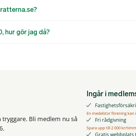
sratterna.se?
D, hur gör jag då?
Ingår i medle
Fastighetsförsäkrin
En medelstor förening kan i
h tryggare. Bli medlem nu så
Fri rådgivning
6.
Spara upp till 2 000 kr/tim
Gratis webbplats t