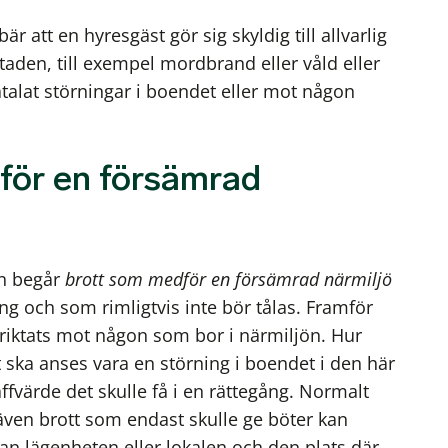
är att en hyresgäst gör sig skyldig till allvarlig
den, till exempel mordbrand eller våld eller
alat störningar i boendet eller mot någon
för en försämrad
en begår
brott som medför en försämrad närmiljö
g och som rimligtvis inte bör tålas. Framför
 riktats mot någon som bor i närmiljön. Hur
et ska anses vara en störning i boendet i den här
ffvärde det skulle få i en rättegång. Normalt
 även brott som endast skulle ge böter kan
an lägenheten eller lokalen och den plats där