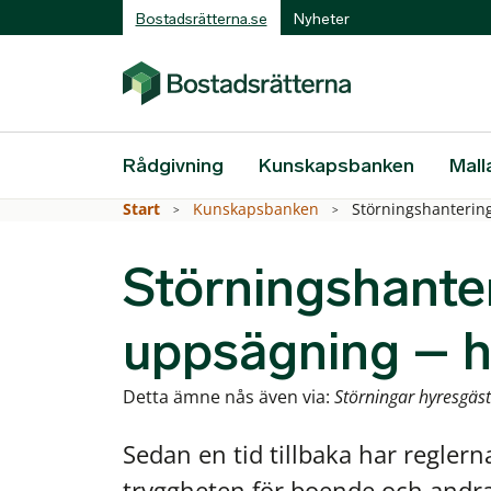
Bostadsrätterna.se
Nyheter
Rådgivning
Kunskapsbanken
Mall
Start
Kunskapsbanken
Störningshanterin
Störningshante
uppsägning – h
Detta ämne nås även via:
Störningar hyresgäst
Sedan en tid tillbaka har reglerna
tryggheten för boende och andr