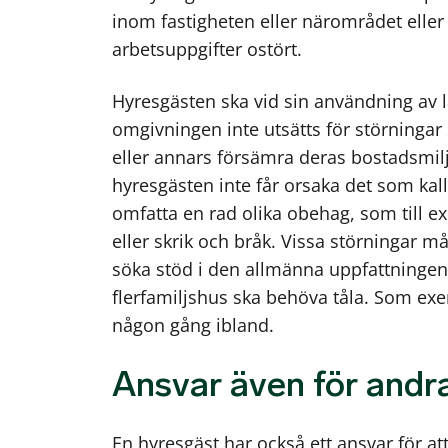
inom fastigheten eller närområdet eller 
arbetsuppgifter ostört.
Hyresgästen ska vid sin användning av l
omgivningen inte utsätts för störningar
eller annars försämra deras bostadsmil
hyresgästen inte får orsaka det som kal
omfatta en rad olika obehag, som till e
eller skrik och bråk. Vissa störningar
söka stöd i den allmänna uppfattningen 
flerfamiljshus ska behöva tåla. Som exe
någon gång ibland.
Ansvar även för andr
En hyresgäst har också ett ansvar för att