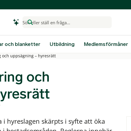
Sök eller ställ en fråga...
ar och blanketter
Utbildning
Medlemsförmåner
g och uppsägning – hyresrätt
ring och
yresrätt
 i hyreslagen skärpts i syfte att öka
a i bostadsområden. Reglerna innebär