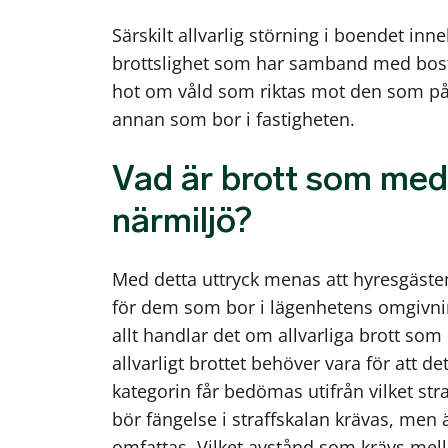
Särskilt allvarlig störning i boendet inneb
brottslighet som har samband med bosta
hot om våld som riktas mot den som påt
annan som bor i fastigheten.
Vad är brott som med
närmiljö?
Med detta uttryck menas att hyresgäst
för dem som bor i lägenhetens omgivnin
allt handlar det om allvarliga brott som
allvarligt brottet behöver vara för att d
kategorin får bedömas utifrån vilket stra
bör fängelse i straffskalan krävas, men
omfattas. Vilket avstånd som krävs mell