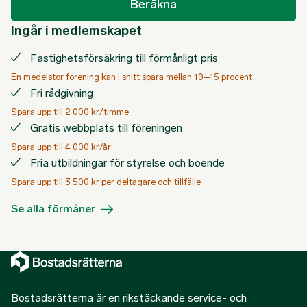
Beräkna
Ingår i medlemskapet
Fastighetsförsäkring till förmånligt pris
En medelstor förening kan i snitt spara mellan 10–15 procent
Fri rådgivning
Spara upp till 2 000 kr/timme
Gratis webbplats till föreningen
Spara upp till 4 000 kr/år
Fria utbildningar för styrelse och boende
Spara upp till 3 500 kr per deltagare och tillfälle
Se alla förmåner
Bostadsrätterna är en rikstäckande service- och