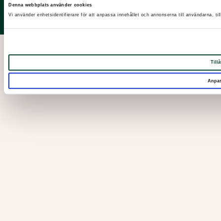
Denna webbplats använder cookies
LinkedIn
Vi använder enhetsidentifierare för att anpassa innehållet och annonserna till användarna, til
Instagram
Tillå
Anpa