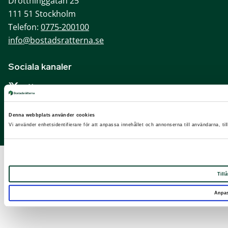
Drottninggatan 25
111 51 Stockholm
Telefon:
0775-200100
info@bostadsratterna.se
Sociala kanaler
X
Facebook
Denna webbplats använder cookies
LinkedIn
Vi använder enhetsidentifierare för att anpassa innehållet och annonserna till användarna, til
Instagram
Tillå
Anpa