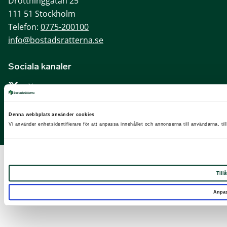
Drottninggatan 25
111 51 Stockholm
Telefon:
0775-200100
info@bostadsratterna.se
Sociala kanaler
X
Facebook
Denna webbplats använder cookies
LinkedIn
Vi använder enhetsidentifierare för att anpassa innehållet och annonserna till användarna, til
Instagram
Tillå
Anpa