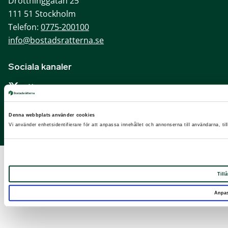
Drottninggatan 25
111 51 Stockholm
Telefon:
0775-200100
info@bostadsratterna.se
Sociala kanaler
X
Facebook
Denna webbplats använder cookies
LinkedIn
Vi använder enhetsidentifierare för att anpassa innehållet och annonserna till användarna, til
Instagram
Tillå
Anpa