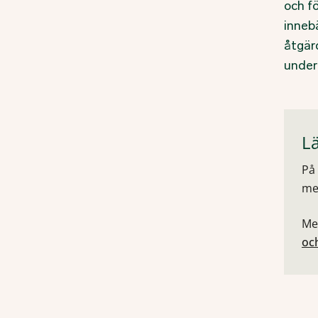
och fö
inneb
åtgär
underh
L
På 
me
Me
oc