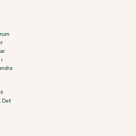
srum
er
ar
i
 andra
et
. Det