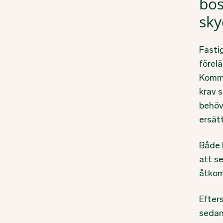
bos
sk
Fasti
förel
Kommu
krav 
behöve
ersät
Både 
att s
åtkoml
Efter
sedan