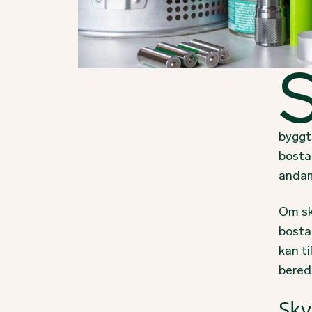
byggt
bosta
ändam
Om sk
bosta
kan ti
bered
Sk