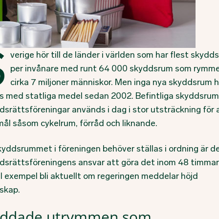
S
verige hör till de länder i världen som har flest skydd
per invånare med runt 64 000 skyddsrum som rymm
cirka 7 miljoner människor. Men inga nya skyddsrum h
s med statliga medel sedan 2002. Befintliga skyddsrum 
dsrättsföreningar används i dag i stor utsträckning för
ål såsom cykelrum, förråd och liknande.
yddsrummet i föreningen behöver ställas i ordning är d
dsrättsföreningens ansvar att göra det inom 48 timmar
ll exempel bli aktuellt om regeringen meddelar höjd
skap.
yddade utrymmen som