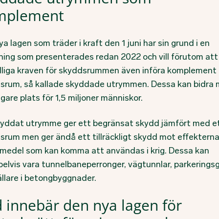
mplement
a lagen som träder i kraft den 1 juni har sin grund i en
ning som presenterades redan 2022 och vill förutom att
dliga kraven för skyddsrummen även införa komplement t
srum, så kallade skyddade utrymmen. Dessa kan bidra
igare plats för 1,5 miljoner människor.
kyddat utrymme ger ett begränsat skydd jämfört med e
srum men ger ändå ett tillräckligt skydd mot effektern
smedel som kan komma att användas i krig. Dessa kan
elvis vara tunnelbaneperronger, vägtunnlar, parkerings
ällare i betongbyggnader.
 innebär den nya lagen för