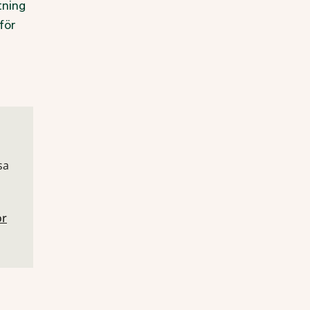
tning
för
sa
or