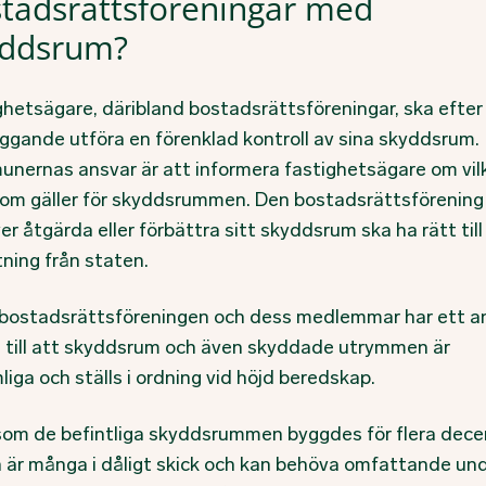
tadsrättsföreningar med
yddsrum?
ghetsägare, däribland bostadsrättsföreningar, ska efter
äggande utföra en förenklad kontroll av sina skyddsrum.
nernas ansvar är att informera fastighetsägare om vil
som gäller för skyddsrummen. Den bostadsrättsförenin
r åtgärda eller förbättra sitt skyddsrum ska ha rätt till
tning från staten.
bostadsrättsföreningen och dess medlemmar har ett a
e till att skyddsrum och även skyddade utrymmen är
iga och ställs i ordning vid höjd beredskap.
som de befintliga skyddsrummen byggdes för flera dece
 är många i dåligt skick och kan behöva omfattande und