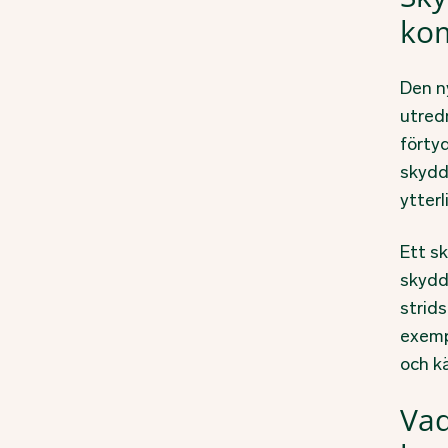
ko
Den ny
utred
förty
skydd
ytterl
Ett s
skydd
strid
exemp
och k
Vad