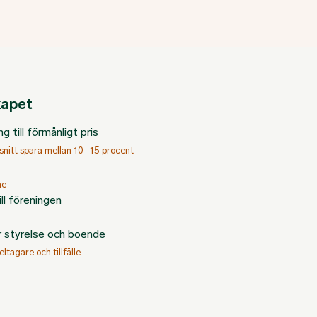
kapet
 till förmånligt pris
 snitt spara mellan 10–15 procent
me
ll föreningen
ör styrelse och boende
eltagare och tillfälle