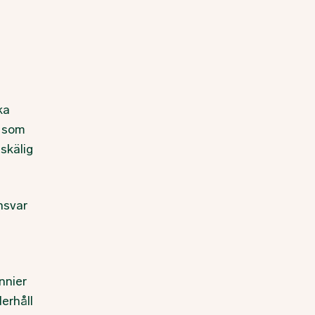
ka
g som
 skälig
nsvar
nnier
erhåll