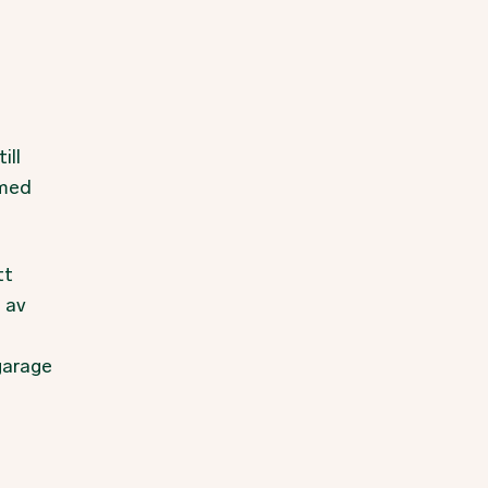
ill
 med
tt
a av
garage