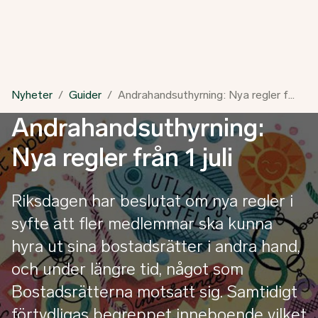
Nyheter
Guider
Andrahandsuthyrning: Nya regler från 1 juli
Andrahandsuthyrning:
Nya regler från 1 juli
Riksdagen har beslutat om nya regler i
syfte att fler medlemmar ska kunna
hyra ut sina bostadsrätter i andra hand,
och under längre tid, något som
Bostadsrätterna motsatt sig. Samtidigt
förtydligas begreppet inneboende vilket