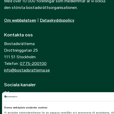
Med över 10 000 föreningar som medlemmar är vi också
den största bostadsrättsorganisationen.
Om webbplatsen
|
Dataskyddspolicy
Kontakta oss
Bostadsrätterna
Drottninggatan 25
111 51 Stockholm
Telefon:
0775-200100
info@bostadsratterna.se
Sociala kanaler
X
Facebook
Denna webbplats använder cookies
LinkedIn
Vi använder enhetsidentifierare för att anpassa innehållet och annonserna till användarna, til