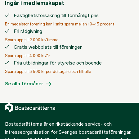
Ingår i medlemskapet
Fastighetsförsäkring till förmånligt pris
En medelstor förening kan i snitt spara mellan 10–15 procent
Fri rådgivning
Spara upp till 2 000 kr/timme
Gratis webbplats till föreningen
Spara upp till 4 000 kr/år
Fria utbildningar för styrelse och boende
Spara upp till 3 500 kr per deltagare och tillfälle
Se alla förmåner
Bostadsrätterna är en rikstäckande service- och
intresseorganisation för Sveriges bostadsrättsföreningar.