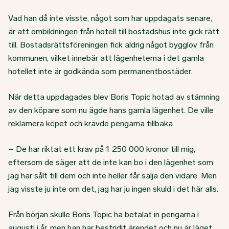
Vad han då inte visste, något som har uppdagats senare,
är att ombildningen från hotell till bostadshus inte gick rätt
till. Bostadsrättsföreningen fick aldrig något bygglov från
kommunen, vilket innebär att lägenheterna i det gamla
hotellet inte är godkända som permanentbostäder.
När detta uppdagades blev Boris Topic hotad av stämning
av den köpare som nu ägde hans gamla lägenhet. De ville
reklamera köpet och krävde pengarna tillbaka.
– De har riktat ett krav på 1 250 000 kronor till mig,
eftersom de säger att de inte kan bo i den lägenhet som
jag har sålt till dem och inte heller får sälja den vidare. Men
jag visste ju inte om det, jag har ju ingen skuld i det här alls.
Från början skulle Boris Topic ha betalat in pengarna i
augusti i år, men han har bestridit ärendet och nu är läget