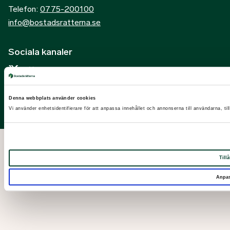
Telefon:
0775-200100
info@bostadsratterna.se
Sociala kanaler
X
Facebook
Denna webbplats använder cookies
LinkedIn
Vi använder enhetsidentifierare för att anpassa innehållet och annonserna till användarna, til
Instagram
Tillå
Anpa