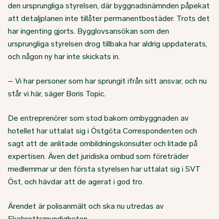
den ursprungliga styrelsen, där byggnadsnämnden påpekat
att detaljplanen inte tillåter permanentbostäder. Trots det
har ingenting gjorts. Bygglovsansökan som den
ursprungliga styrelsen drog tillbaka har aldrig uppdaterats,
och någon ny har inte skickats in.
– Vi har personer som har sprungit ifrån sitt ansvar, och nu
står vi här, säger Boris Topic.
De entreprenörer som stod bakom ombyggnaden av
hotellet har uttalat sig i Östgöta Correspondenten och
sagt att de anlitade ombildningskonsulter och litade på
expertisen. Även det juridiska ombud som företräder
medlemmar ur den första styrelsen har uttalat sig i SVT
Öst, och hävdar att de agerat i god tro.
Ärendet är polisanmält och ska nu utredas av
Ekobrottsmyndigheten.