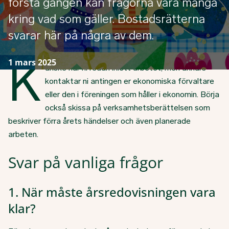
första gången kan frågorna vara många
kring vad som gäller. Bostadsrätterna
svarar här på några av dem.
K
1 mars 2025
anske har ni redan inlett arbetet, men annars
kontaktar ni antingen er ekonomiska förvaltare
eller den i föreningen som håller i ekonomin. Börja
också skissa på verksamhetsberättelsen som
beskriver förra årets händelser och även planerade
arbeten.
Svar på vanliga frågor
1. När måste årsredovisningen vara
klar?