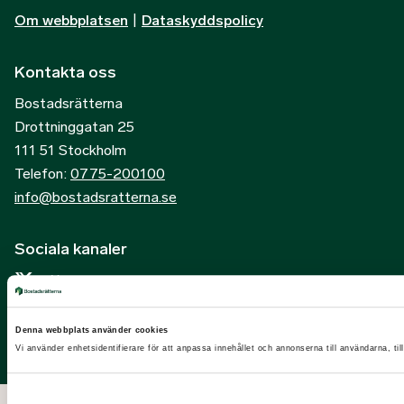
Om webbplatsen
|
Dataskyddspolicy
Kontakta oss
Bostadsrätterna
Drottninggatan 25
111 51 Stockholm
Telefon:
0775-200100
info@bostadsratterna.se
Sociala kanaler
X
Facebook
Denna webbplats använder cookies
LinkedIn
Vi använder enhetsidentifierare för att anpassa innehållet och annonserna till användarna, til
Instagram