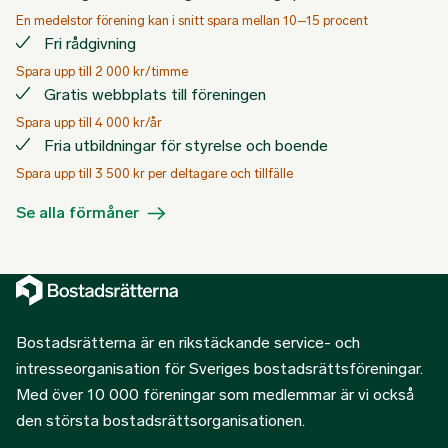
En medelstor förening kan i snitt spara mellan 10–15 procent
Fri rådgivning
Spara upp till 2 000 kr/timme
Gratis webbplats till föreningen
Spara upp till 4 000 kr/år
Fria utbildningar för styrelse och boende
Spara upp till 3 500 kr per deltagare och tillfälle
Se alla förmåner
Bostadsrätterna är en rikstäckande service- och
intresseorganisation för Sveriges bostadsrättsföreningar.
Med över 10 000 föreningar som medlemmar är vi också
den största bostadsrättsorganisationen.