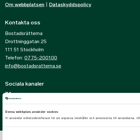
Om webbplatsen
|
Dataskyddspolicy
Kontakta oss
Bostadsrätterna
Drottninggatan 25
111 51 Stockholm
Telefon:
0775-200100
info@bostadsratterna.se
Sociala kanaler
X
Facebook
Denna webbplats använder cookies
LinkedIn
Vi använder enhetsidentifierare för att anpassa innehållet och annonserna till användarna, til
Instagram