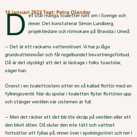
D
16 januari 2023
Text: Petra Olander
et står många toaletter runt om i Sverige och
rinner. Det konstaterar Simon Lundberg,
projektledare och rörmokare på Bravida i Umeå.
– Det är ett rackarns vattenslöseri. Vi har ju låga
grundvattennivåer och får regelbundet bevattningsförbud.
Då är det olyckligt att det är läckage i folks toastolar,
säger han.
Överst i en toalettcistern sitter en så kallad flottör med en
fyllningsventil. När du spolar i toaletten flyter flottören upp
och stänger ventilen när cisternen är full.
– Men det räcker att det blir lite skräp på ventilen eller att
den blivit sliten. Då sluter den inte tätt och vattnet
fortsätter att fyllas på, rinner över i spolningsröret och ner i