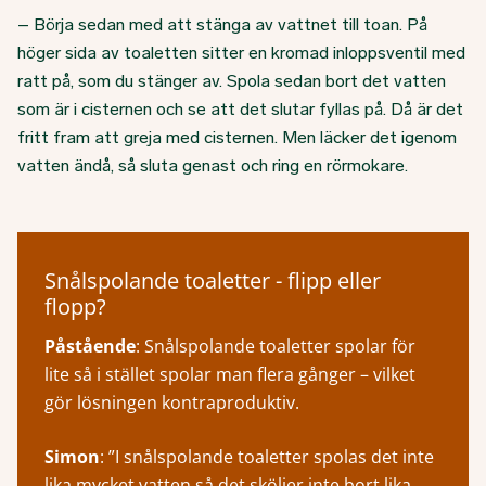
– Börja sedan med att stänga av vattnet till toan. På
höger sida av toaletten sitter en kromad inloppsventil med
ratt på, som du stänger av. Spola sedan bort det vatten
som är i cisternen och se att det slutar fyllas på. Då är det
fritt fram att greja med cisternen. Men läcker det igenom
vatten ändå, så sluta genast och ring en rörmokare.
Snålspolande toaletter - flipp eller
flopp?
Påstående
: Snålspolande toaletter spolar för
lite så i stället spolar man flera gånger – vilket
gör lösningen kontraproduktiv.
Simon
: ”I snålspolande toaletter spolas det inte
lika mycket vatten så det sköljer inte bort lika