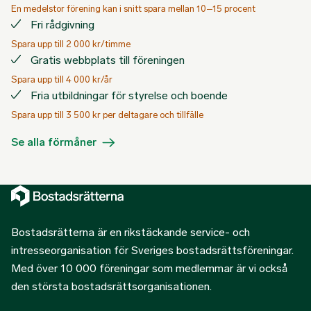
En medelstor förening kan i snitt spara mellan 10–15 procent
Fri rådgivning
Spara upp till 2 000 kr/timme
Gratis webbplats till föreningen
Spara upp till 4 000 kr/år
Fria utbildningar för styrelse och boende
Spara upp till 3 500 kr per deltagare och tillfälle
Se alla förmåner
Bostadsrätterna är en rikstäckande service- och
intresseorganisation för Sveriges bostadsrättsföreningar.
Med över 10 000 föreningar som medlemmar är vi också
den största bostadsrättsorganisationen.