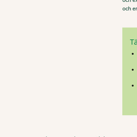
och ex
och en
Tä