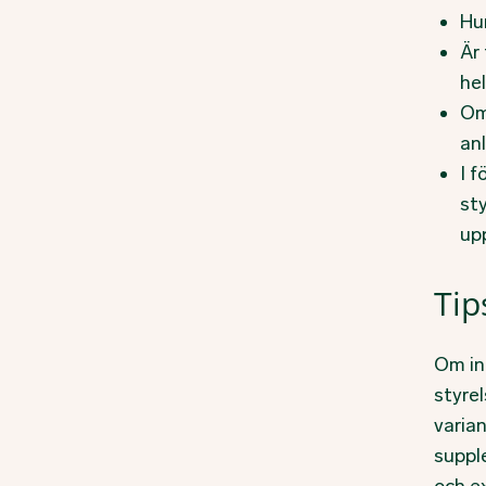
Hu
Är
hel
Om
an
I f
st
upp
Tip
Om in
styrel
varian
suppl