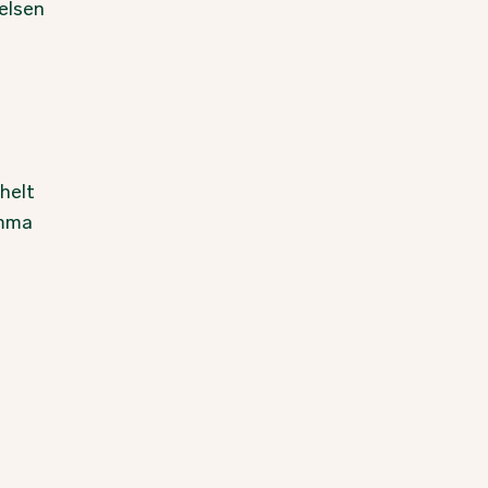
elsen
 helt
umma