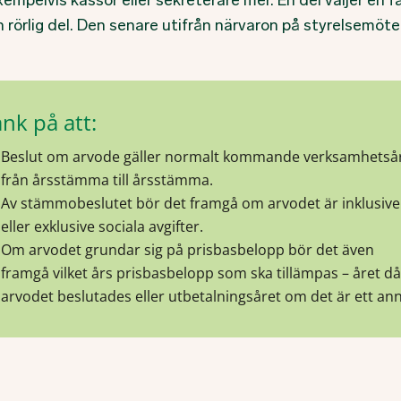
empelvis kassör eller sekreterare mer. En del väljer en f
 rörlig del. Den senare utifrån närvaron på styrelsemöte
nk på att:
Beslut om arvode gäller normalt kommande verksamhetsår
från årsstämma till årsstämma.
Av stämmobeslutet bör det framgå om arvodet är inklusive
eller exklusive sociala avgifter.
Om arvodet grundar sig på prisbasbelopp bör det även
framgå vilket års prisbasbelopp som ska tillämpas – året då
arvodet beslutades eller utbetalningsåret om det är ett ann