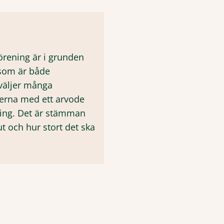
örening är i grunden
 som är både
 väljer många
terna med ett arvode
ning. Det är stämman
ut och hur stort det ska