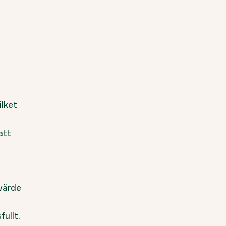
ilket
att
värde
ullt.