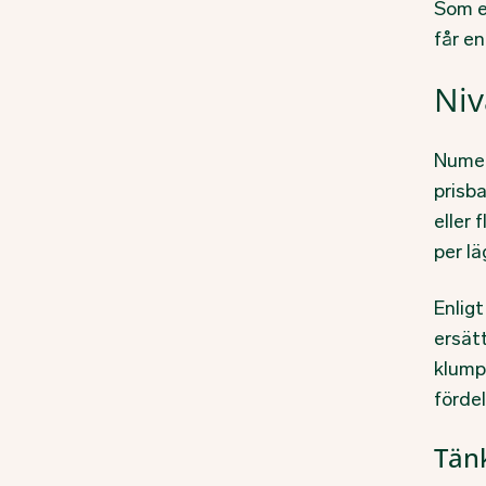
Som e
får en
Niv
Numer
prisba
eller
per lä
Enlig
ersätt
klump
fördel
Tänk