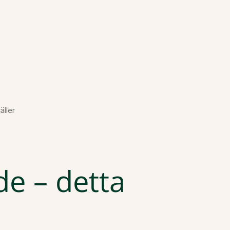
ller
de – detta