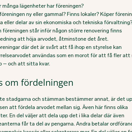
r många lägenheter har föreningen?
 föreningen ny eller gammal? Finns lokaler? Köper föreni
a eller delar av sin ekonomiska och tekniska förvaltning
 föreningen står inför någon större renovering finns
ledning att höja arvodet, åtminstone det året.
öreningar där det är svårt att få ihop en styrelse kan
yrelsearvodet användas som en morot för att få fler att 
 – och att sitta kvar.
s om fördelningen
te stadgarna och stämman bestämmer annat, är det upp
sen att fördela arvodet mellan sig. Även här finns olika
ter. En del väljer att dela upp det i lika delar där även
eanterna får ta del av pengarna. Andra betalar ordföra