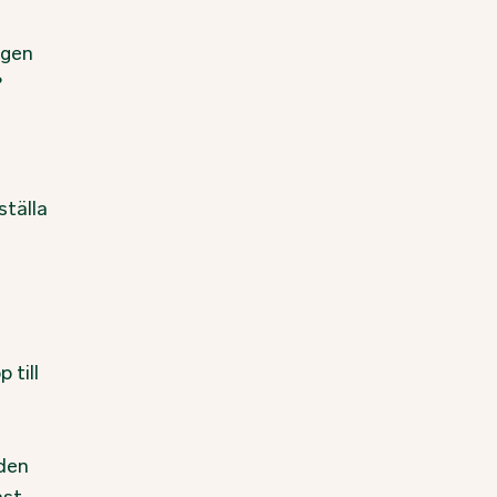
ngen
?
ställa
 till
nden