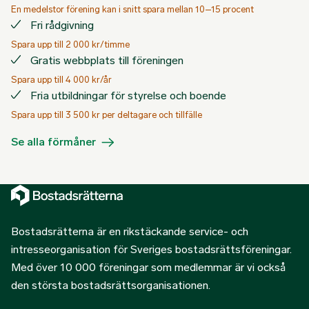
En medelstor förening kan i snitt spara mellan 10–15 procent
Fri rådgivning
Spara upp till 2 000 kr/timme
Gratis webbplats till föreningen
Spara upp till 4 000 kr/år
Fria utbildningar för styrelse och boende
Spara upp till 3 500 kr per deltagare och tillfälle
Se alla förmåner
Bostadsrätterna är en rikstäckande service- och
intresseorganisation för Sveriges bostadsrättsföreningar.
Med över 10 000 föreningar som medlemmar är vi också
den största bostadsrättsorganisationen.