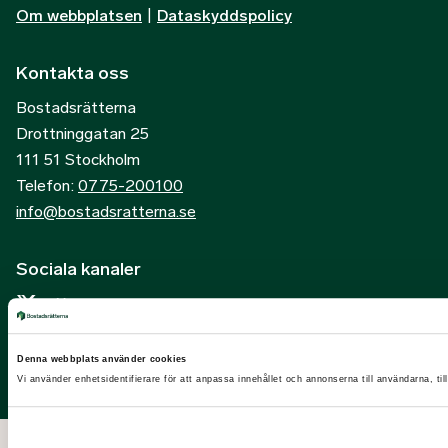
Om webbplatsen
|
Dataskyddspolicy
Kontakta oss
Bostadsrätterna
Drottninggatan 25
111 51 Stockholm
Telefon:
0775-200100
info@bostadsratterna.se
Sociala kanaler
X
Facebook
Denna webbplats använder cookies
LinkedIn
Vi använder enhetsidentifierare för att anpassa innehållet och annonserna till användarna, til
Instagram