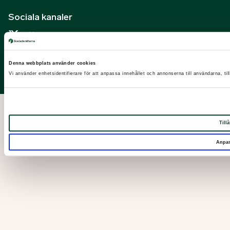
Sociala kanaler
X
Facebook
Denna webbplats använder cookies
LinkedIn
Vi använder enhetsidentifierare för att anpassa innehållet och annonserna till användarna, til
Instagram
Tillå
Anpa