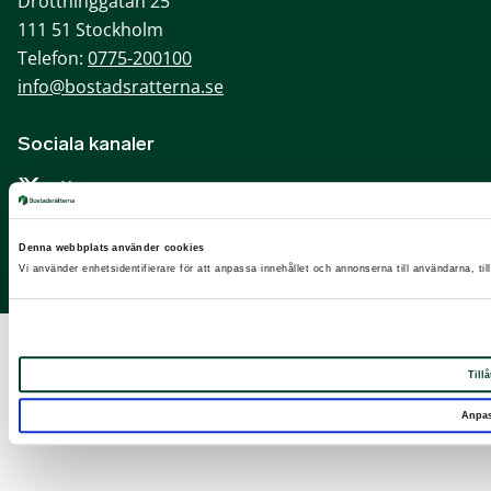
Drottninggatan 25
111 51 Stockholm
Telefon:
0775-200100
info@bostadsratterna.se
Sociala kanaler
X
Facebook
Denna webbplats använder cookies
LinkedIn
Vi använder enhetsidentifierare för att anpassa innehållet och annonserna till användarna, til
Instagram
Tillå
Anpa