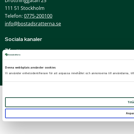
Drottninggatan 25
111 51 Stockholm
Telefon:
0775-200100
info@bostadsratterna.se
Sociala kanaler
X
Facebook
Denna webbplats använder cookies
LinkedIn
Vi använder enhetsidentifierare för att anpassa innehållet och annonserna till användarna, til
Instagram
Tillå
Anpa