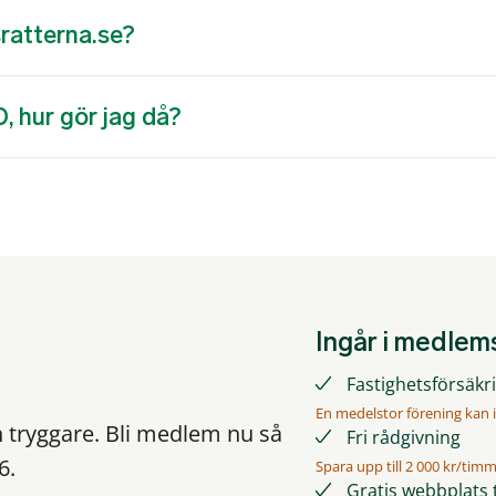
sratterna.se?
D, hur gör jag då?
Ingår i medle
Fastighetsförsäkrin
En medelstor förening kan i
h tryggare. Bli medlem nu så
Fri rådgivning
6.
Spara upp till 2 000 kr/tim
Gratis webbplats t