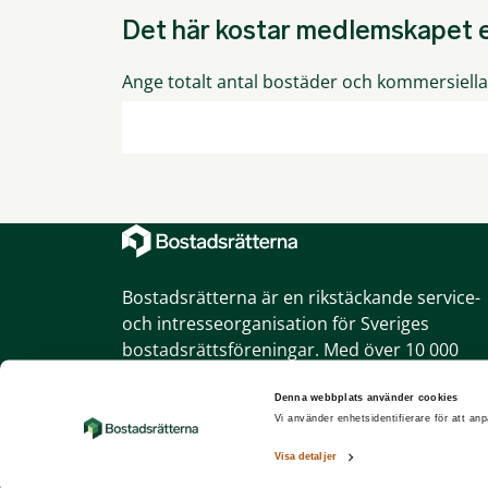
Det här kostar medlemskapet e
Ange totalt antal bostäder och kommersiella 
Bostadsrätterna är en rikstäckande service-
och intresseorganisation för Sveriges
bostadsrättsföreningar. Med över 10 000
föreningar som medlemmar är vi också den
största bostadsrättsorganisationen.
Denna webbplats använder cookies
Vi använder enhetsidentifierare för att anp
Om webbplatsen
|
Dataskyddspolicy
Visa detaljer