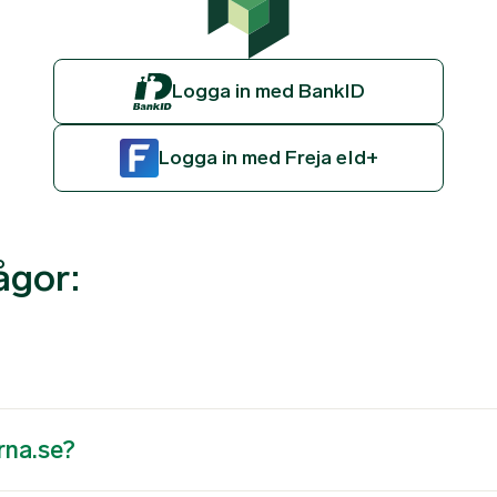
Logga in med BankID
Logga in med Freja eId+
ågor:
rna.se?