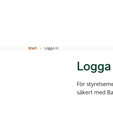
Start
Logga in
Logga 
För styrelsem
säkert med Ban