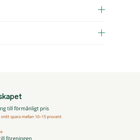
mskapet
g till förmånligt pris
 snitt spara mellan 10–15 procent
me
ill föreningen