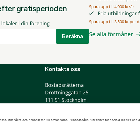
Spara upp till 4 000 kr/år
fter gratisperioden
Fria utbildningar 
Spara upp till 3 500 kr per de
lokaler i din förening
Se alla förmåner
Beräkna
Kontakta oss
Bostadsrätterna
Drottninggatan 25
111 51 Stockholm
Telefon:
0775-200100
info@bostadsratterna.se
assa innehållet och annonserna till användarna, tillhandahålla funktioner för sociala medier och a